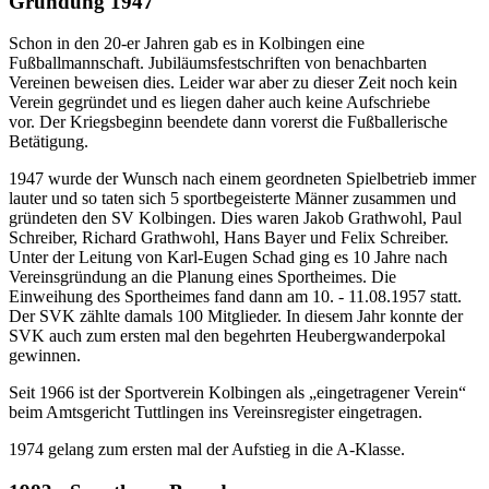
Gründung 1947
Schon in den 20-er Jahren gab es in Kolbingen eine
Fußballmannschaft. Jubiläumsfestschriften von benachbarten
Vereinen beweisen dies. Leider war aber zu dieser Zeit noch kein
Verein gegründet und es liegen daher auch keine Aufschriebe
vor. Der Kriegsbeginn beendete dann vorerst die Fußballerische
Betätigung.
1947 wurde der Wunsch nach einem geordneten Spielbetrieb immer
lauter und so taten sich 5 sportbegeisterte Männer zusammen und
gründeten den SV Kolbingen. Dies waren Jakob Grathwohl, Paul
Schreiber, Richard Grathwohl, Hans Bayer und Felix Schreiber.
Unter der Leitung von Karl-Eugen Schad ging es 10 Jahre nach
Vereinsgründung an die Planung eines Sportheimes. Die
Einweihung des Sportheimes fand dann am 10. - 11.08.1957 statt.
Der SVK zählte damals 100 Mitglieder. In diesem Jahr konnte der
SVK auch zum ersten mal den begehrten Heubergwanderpokal
gewinnen.
Seit 1966 ist der Sportverein Kolbingen als „eingetragener Verein“
beim Amtsgericht Tuttlingen ins Vereinsregister eingetragen.
1974 gelang zum ersten mal der Aufstieg in die A-Klasse.