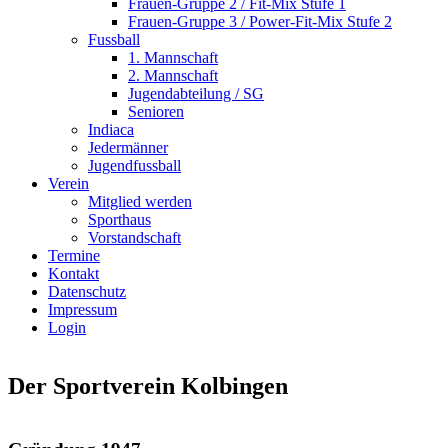
Frauen-Gruppe 2 / Fit-Mix Stufe 1
Frauen-Gruppe 3 / Power-Fit-Mix Stufe 2
Fussball
1. Mannschaft
2. Mannschaft
Jugendabteilung / SG
Senioren
Indiaca
Jedermänner
Jugendfussball
Verein
Mitglied werden
Sporthaus
Vorstandschaft
Termine
Kontakt
Datenschutz
Impressum
Login
Der Sportverein Kolbingen