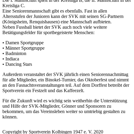
Die I. Mannschaft spielt in der Kreisliga B, die II. Mannschaft in der
Kreisliga C.
Eine Seniorenmannschaft gibt es ebenfalls. Fast in allen
Altersstufen der Junioren kann der SVK mit seinen SG-Partnern
(Königsheim, Renquishausen) eine Mannschaft aufbieten.
Neben Fussball bietet der SVK auch noch viele weitere
Betätigungsfelder für sportbegeisterte Menschen:
• Damen Sportgruppe
• Männer Sportgruppe
• Badminton
• Indiaca
• Dancing Stars
Außerdem veranstaltet der SVK jährlich einen Seniorennachmittag
für alle Mitglieder, ein Binokel-Turnier, das Oktoberfest und nimmt
an den Fasnachtsveranstaltungen teil. Auf dem Dorffest betreibt der
Sportverein ein Festzelt und das Kaffeezelt.
Für die Zukunft wird es wichtig sein weitherhin die Unterstützung
und Hilfe der SVK-Mitglieder, Gönner und Sponsoren zu
bekommen, um das Vereinsleben weiter so umtriebig gestalten zu
können.
Copyright by Sportverein Kolbingen 1947 e. V. 2020