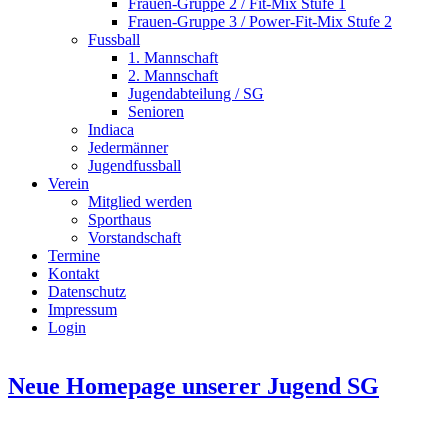
Frauen-Gruppe 2 / Fit-Mix Stufe 1
Frauen-Gruppe 3 / Power-Fit-Mix Stufe 2
Fussball
1. Mannschaft
2. Mannschaft
Jugendabteilung / SG
Senioren
Indiaca
Jedermänner
Jugendfussball
Verein
Mitglied werden
Sporthaus
Vorstandschaft
Termine
Kontakt
Datenschutz
Impressum
Login
Neue Homepage unserer Jugend SG