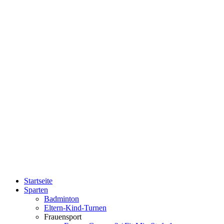
Direkt zum Inhalt
Sportverein
Kolbingen
Startseite
Sparten
Hauptmenü
Badminton
Eltern-Kind-Turnen
Frauensport